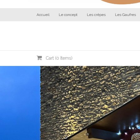
Accueil
Le concept
Les crêpes
Les Gaufres
Cart (
0
Items)