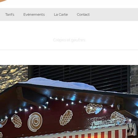
Tarifs
Evénements
La Carte
Contact
Les Gourmandises d'Augustin
Crêpes et gaufres