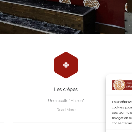
Les crêpes
Une recette "Maison"
Pour offrir 
cookies pour
Read More
ces technolo
navigation ou
consentement