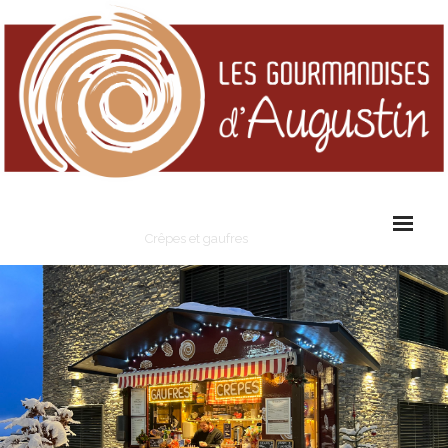
Les Gourmandises d'Augustin
Crêpes et gaufres
Cart (
0
Items)