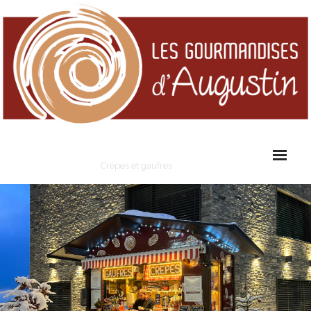
Les Gourmandises d'Augustin
Crêpes et gaufres
Cart (
0
Items)