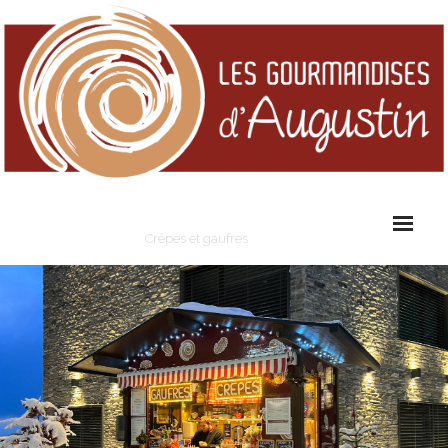
Les Gourmandises d'Augustin
Crêpes et gaufres
Cart (
0
Items)