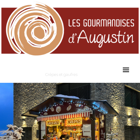
Les Gourmandises d'Augustin
Crêpes et gaufres
Cart (
0
Items)