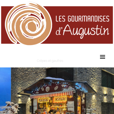
Les Gourmandises d'Augustin
Crêpes et gaufres
Cart (
0
Items)