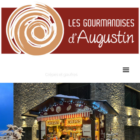
Les Gourmandises d'Augustin
Crêpes et gaufres
Cart (
0
Items)