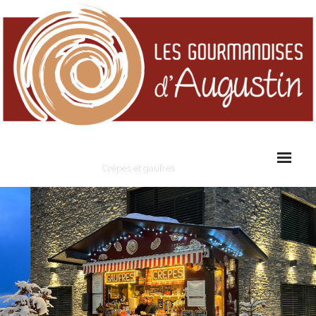
Les Gourmandises d'Augustin
Crêpes et gaufres
Cart (
0
Items)