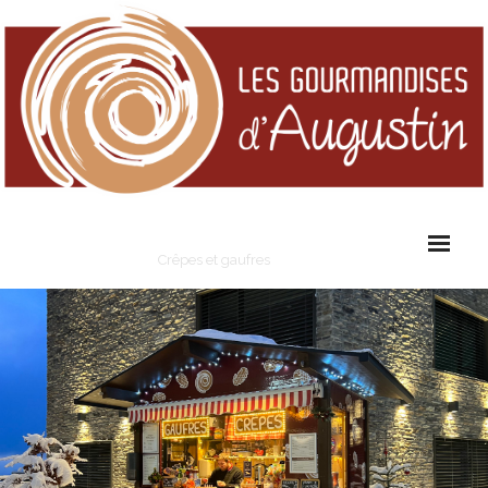
Les Gourmandises d'Augustin
Crêpes et gaufres
Cart (
0
Items)