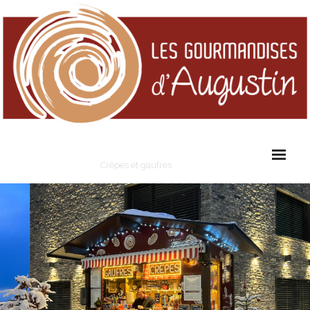
Les Gourmandises d'Augustin
Crêpes et gaufres
Cart (
0
Items)