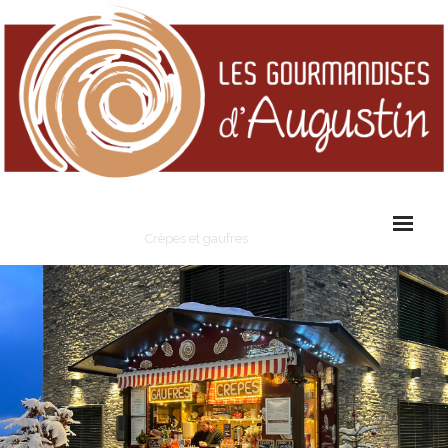
Les Gourmandises d'Augustin
Crêpes et gaufres
Cart (
0
Items)