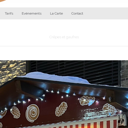
Tarifs
Evénements
La Carte
Contact
Les Gourmandises d'Augustin
Crêpes et gaufres