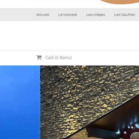
Accueil
Le concept
Les crêpes
Les Gaufres
Cart (
0
Items)