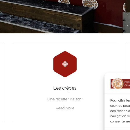
Les crêpes
Une recette "Maison"
Pour offrir 
cookies pour
Read More
ces technolo
navigation ou
consentement