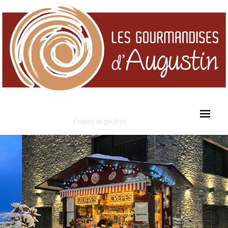
Les Gourmandises d'Augustin
Crêpes et gaufres
Cart (
0
Items)