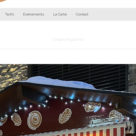
Tarifs
Evénements
La Carte
Contact
Les Gourmandises d'Augustin
Crêpes et gaufres