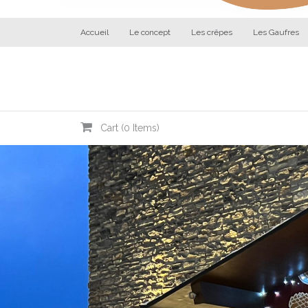
Accueil
Le concept
Les crêpes
Les Gaufres
Cart (
0
Items)