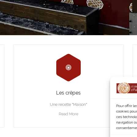
Les crêpes
Une recette "Maison"
Pour offrir 
cookies pour
Read More
ces technolo
navigation ou
consentement