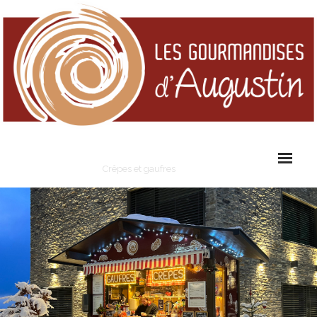
Les Gourmandises d'Augustin
Crêpes et gaufres
Cart (
0
Items)