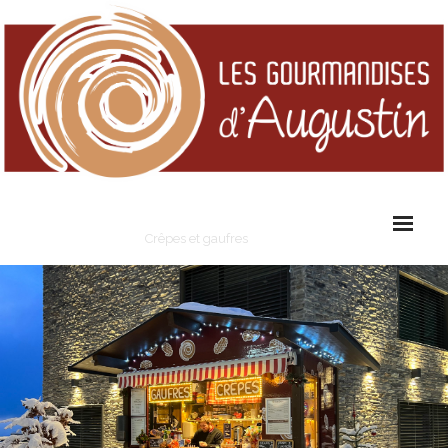
Les Gourmandises d'Augustin
Crêpes et gaufres
Cart (
0
Items)