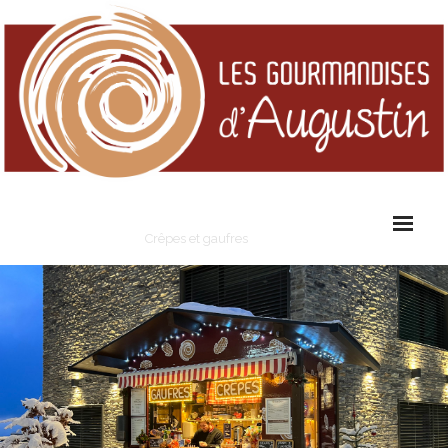
Les Gourmandises d'Augustin
Crêpes et gaufres
Cart (
0
Items)