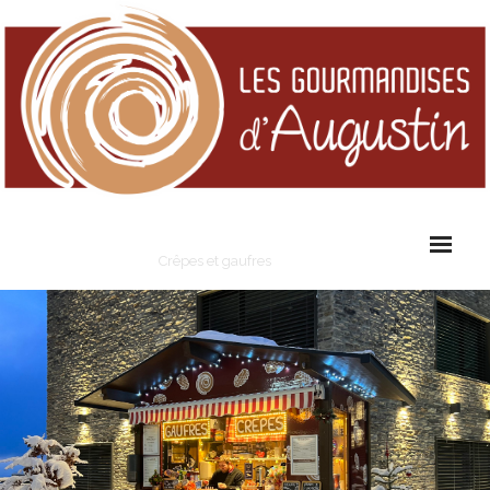
Les Gourmandises d'Augustin
Crêpes et gaufres
Cart (
0
Items)