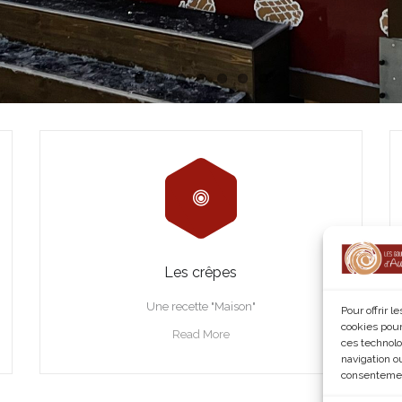
Les crêpes
Une recette "Maison"
Pour offrir 
cookies pour
Read More
ces technolo
navigation ou
consentement