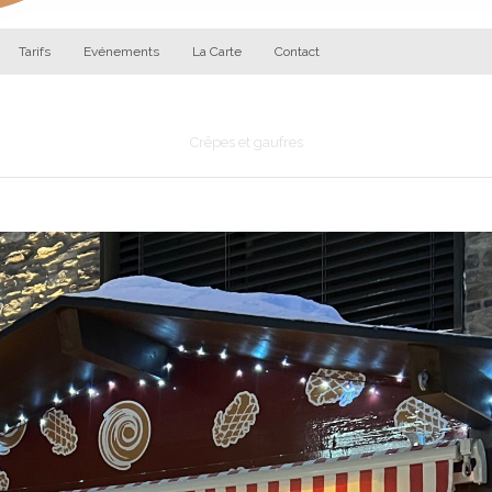
Tarifs
Evénements
La Carte
Contact
Les Gourmandises d'Augustin
Crêpes et gaufres