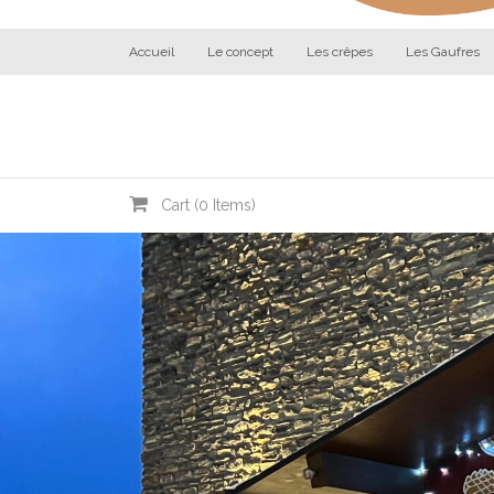
Accueil
Le concept
Les crêpes
Les Gaufres
Cart (
0
Items)