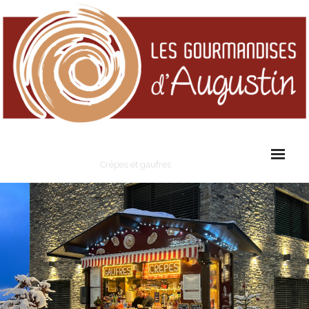
Les Gourmandises d'Augustin
Crêpes et gaufres
Cart (
0
Items)