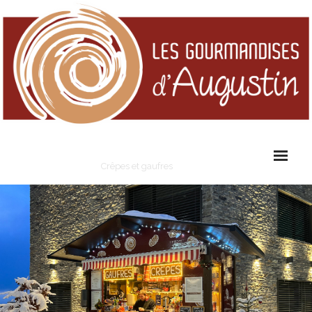
Les Gourmandises d'Augustin
Crêpes et gaufres
Cart (
0
Items)