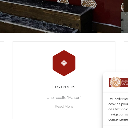
Les crêpes
Une recette "Maison"
Pour offrir 
cookies pour
Read More
ces technolo
navigation ou
consentement