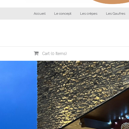
Accueil
Le concept
Les crêpes
Les Gaufres
Cart (
0
Items)