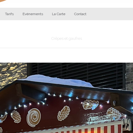
Tarifs
Evénements
La Carte
Contact
Les Gourmandises d'Augustin
Crêpes et gaufres