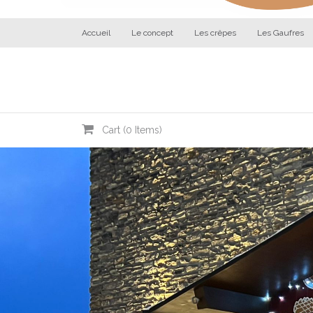
Accueil
Le concept
Les crêpes
Les Gaufres
Cart (
0
Items)