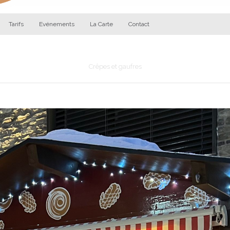
Tarifs
Evénements
La Carte
Contact
Les Gourmandises d'Augustin
Crêpes et gaufres