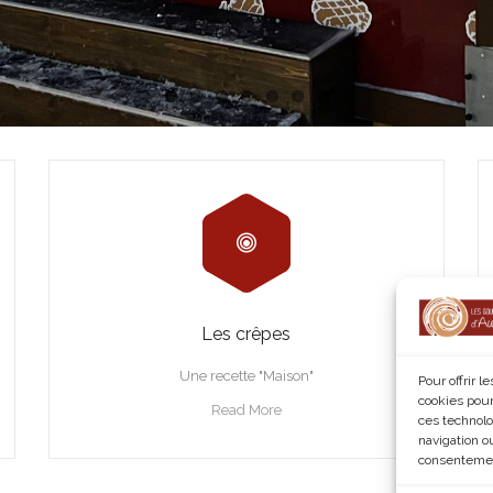
Les crêpes
Une recette "Maison"
Pour offrir 
cookies pour
Read More
ces technolo
navigation ou
consentement